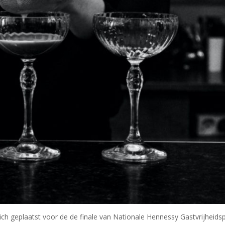
ch geplaatst voor de de finale van Nationale Hennessy Gastvrijheidsp