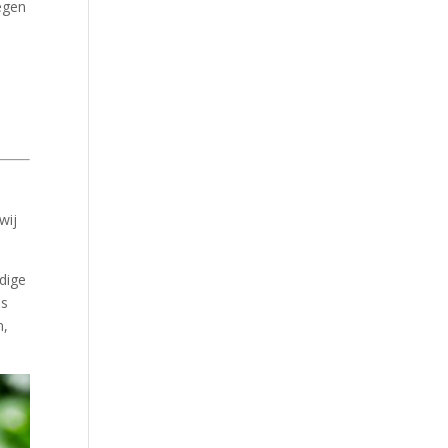
tegen
wij
idige
ns
n,