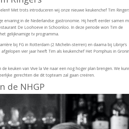
elen!! Met trots introduceren wij onze nieuwe keukenchef Tim Ringer
ange ervaring in de Nederlandse gastronomie. Hij heeft eerder samen 
Restaurant De Loohoeve in Schoonloo. In deze periode won Tim de
in het gelijknamige tv programma.
rrière bij FG in Rotterdam (2 Michelin-sterren) en daarna bij Librije’s
e afgelopen vier jaar heeft Tim als keukenchef Het Pomphuis in Gron
 de keuken van Vive la Vie naar een nog hoger plan brengen. We kun
eerlijke gerechten die dit topteam zal gaan creëren.
van de NHGP