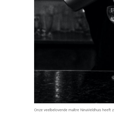
Onze veelbelovende maître NinaVeldhuis heeft zi