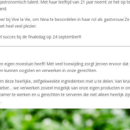
 gastronomisch talent. Met haar leeftijd van 21 jaar neemt ze het op 
and.
r bij Vive la Vie, om Nina te beoordelen in haar rol als gastvrouw.Ze
 heel veel plezier.
 succes bij de finaledag op 24 september!!!
een eigen moestuin heeft! Met veel toewijding zorgt Jeroen ervoor dat 
den kunnen oogsten en verwerken in onze gerechten.
om deze heerlijke, zelfgekweekte ingrediënten met u te delen. Van kru
arber… we verwerken zoveel mogelijk van onze eigen producten in o
mer te werken en u gerechten te serveren die niet alleen heerlijk zij
.