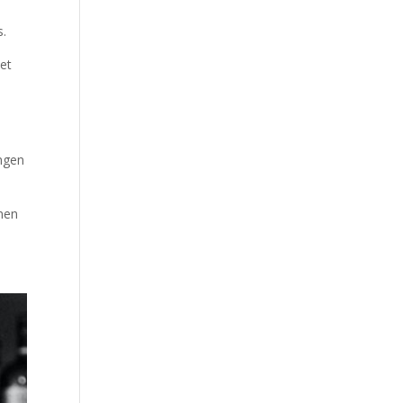
s.
met
ingen
nen