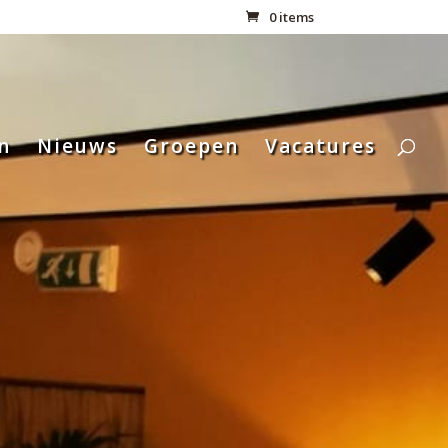
0 items
n
Nieuws
Groepen
Vacatures