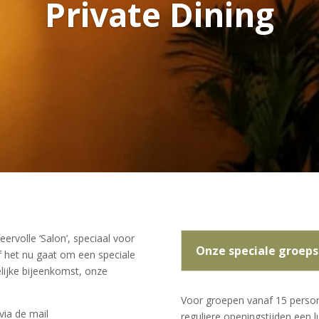
Private Dining
eervolle ‘Salon’, speciaal voor
Onze speciale groeps
 het nu gaat om een speciale
elijke bijeenkomst, onze
Voor groepen vanaf 15 perso
via de mail
reguliere openingstijden een l