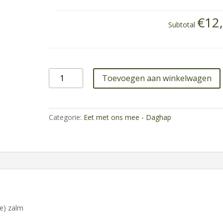
€12
Subtotal
26
Toevoegen aan winkelwagen
november
aantal
Categorie:
Eet met ons mee - Daghap
ze) zalm