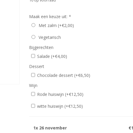
10 op voorraad
Maak een keuze uit:
*
Met zalm (+
€
2,00
)
Vegetarisch
Bijgerechten
Salade (+
€
4,00
)
Dessert
Chocolade dessert (+
€
6,50
)
Wijn
Rode huiswijn (+
€
12,50
)
witte huiswijn (+
€
12,50
)
1x
26 november
€