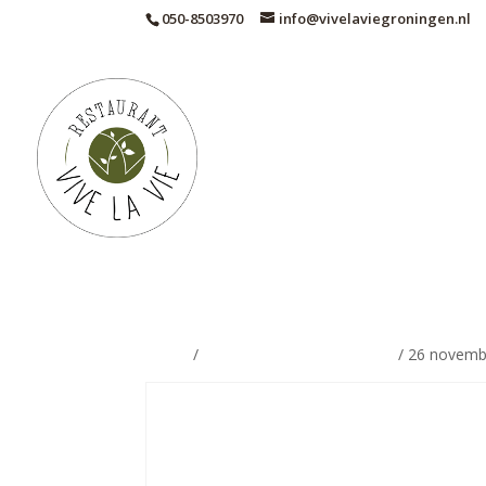
050-8503970
info@vivelaviegroningen.nl
Home
/
Eet met ons mee - Daghap
/ 26 novemb